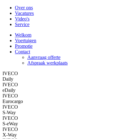
Over ons
Vacatures
Video's
Service
Welkom
Voertuigen
Promotie
Contact
Aanvraag offerte
Afspraak werkplaats
IVECO
Daily
IVECO
eDaily
IVECO
Eurocargo
IVECO
S-Way
IVECO
S-eWay
IVECO
X-Way